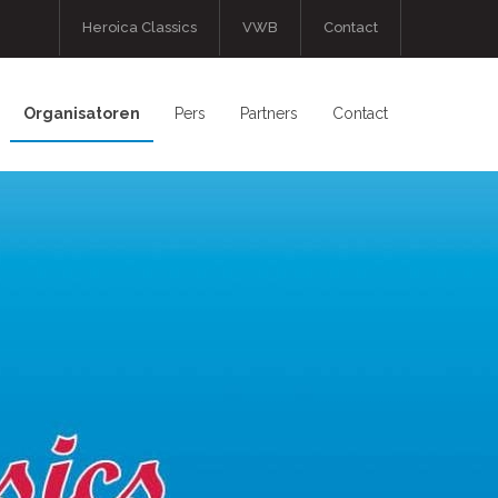
Heroica Classics
VWB
Contact
Organisatoren
Pers
Partners
Contact