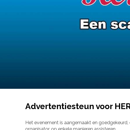
Advertentiesteun voor HE
Het evenement is aangemaakt en goedgekeurd, de or
organisator, op enkele manieren assisteren.