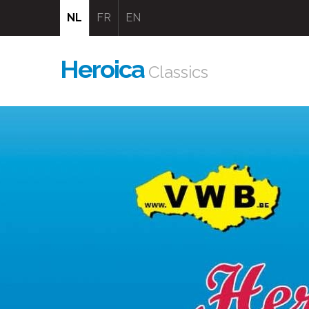
NL
FR
EN
Heroica
Classics